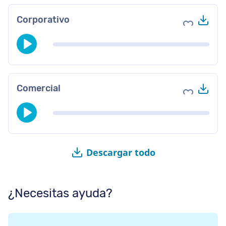
Des
Corporativo
Agregar a 
Des
Comercial
Agregar a 
Descargar todo
¿Necesitas ayuda?