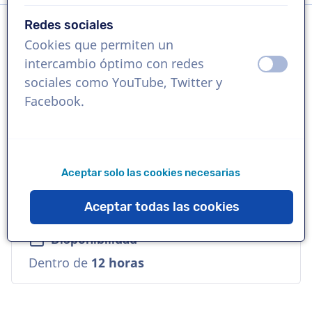
Redes sociales
Cookies que permiten un
Idioma
intercambio óptimo con redes
apagad
ence
Flamenco
sociales como YouTube, Twitter y
Facebook.
Referencias
Lotus, McDonald's, Nationale Loterij
Aceptar solo las cookies necesarias
Voz
Joven, Urbana, Cool, Amable
Aceptar todas las cookies
Disponibilidad
Dentro de
12 horas