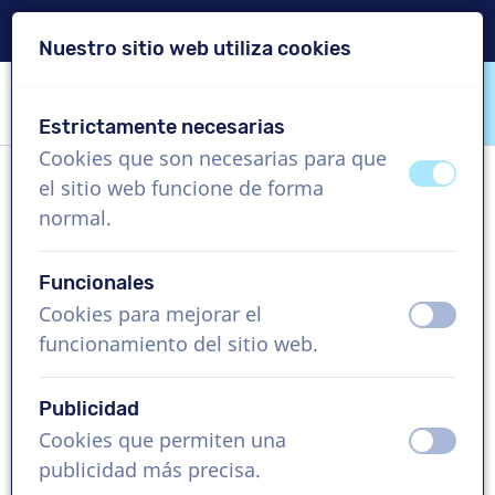
Entrega en 24 horas
Nuestro sitio web utiliza cookies
Saltar contenido
Saltar selección de idioma
Estrictamente necesarias
VoiceProductions
Cookies que son necesarias para que
apagad
ence
el sitio web funcione de forma
Laurens
normal.
Hombre, Bélgica
Funcionales
US$ 274,95
sin IVA
Cookies para mejorar el
apagad
ence
funcionamiento del sitio web.
Vídeo corporativo , 1 - 250 palabras
Crear proyecto
Publicidad
Cookies que permiten una
apagad
ence
Solicita una demo gratis
publicidad más precisa.