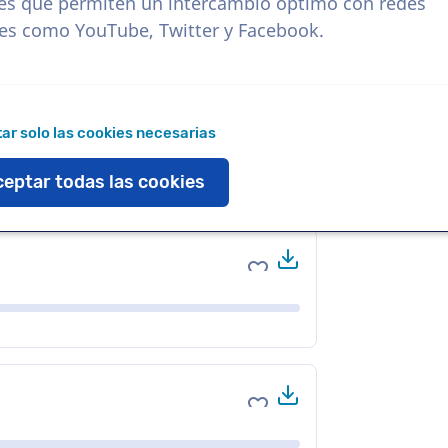
es que permiten un intercambio óptimo con redes
les como YouTube, Twitter y Facebook.
Descargar
Agregar a favoritos
ar solo las cookies necesarias
eptar todas las cookies
Descargar
Agregar a favoritos
Descargar
Agregar a favoritos