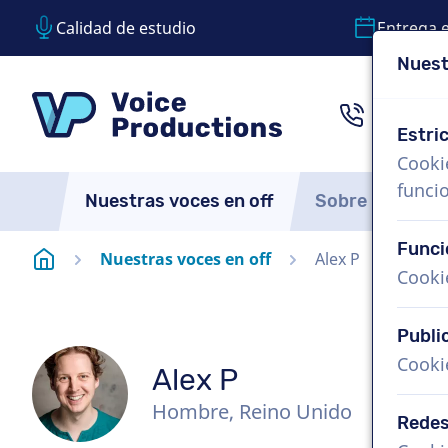
Calidad de estudio
Entrega 
Nuest
Saltar contenido
Saltar selección de idioma
VoiceProductions
1 (855)
Estri
Cooki
funci
Nuestras voces en off
Sobre nosotro
Funci
Página de inicio
Nuestras voces en off
Alex P
Cooki
Publi
Cooki
Alex P
Hombre, Reino Unido
Redes