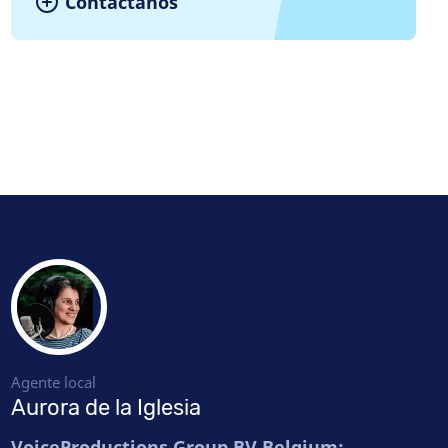
Contáctanos
Agente local
Aurora de la Iglesia
VoiceProductions Group BV Belgium: