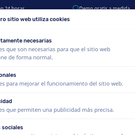
en 24 horas
Demo gratis a medida
ro sitio web utiliza cookies
 999-9119
support@voiceproductions.com
ctamente necesarias
es que son necesarias para que el sitio web
Menú
one de forma normal.
s
¿Cómo funciona?
Servicios
Noticias
onales
es para mejorar el funcionamiento del sitio web.
cidad
es que permiten una publicidad más precisa.
 sociales