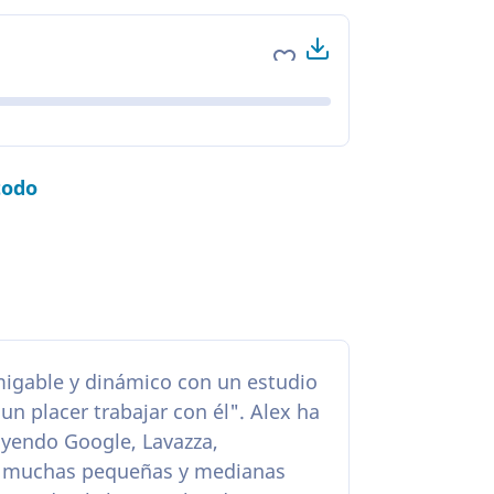
Descargar
Agregar a favoritos
todo
igable y dinámico con un estudio
un placer trabajar con él". Alex ha
uyendo Google, Lavazza,
e muchas pequeñas y medianas