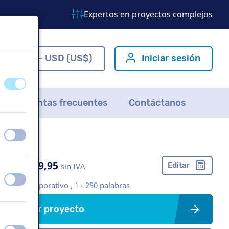
Expertos en proyectos complejos
ES - USD (US$)
Iniciar sesión
apagado
encendido
Preguntas frecuentes
Contáctanos
apagado
encendido
US$ 369,95
Editar
sin IVA
apagado
encendido
Vídeo corporativo , 1 - 250 palabras
Crear proyecto