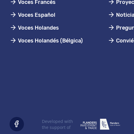
Voces Francés
Proyec
Voces Español
Notici
Voces Holandes
Pregun
Voces Holandés (Bélgica)
Conviér
Developed with
the support of