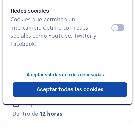
Redes sociales
Cookies que permiten un
Idioma
intercambio óptimo con redes
apagad
ence
Inglés (Británico)
sociales como YouTube, Twitter y
Facebook.
Referencias
BMW, Prada, Disney
Aceptar solo las cookies necesarias
Voz
Joven, Natural, Travieso, Cool, Accesible
Aceptar todas las cookies
Disponibilidad
Dentro de
12 horas