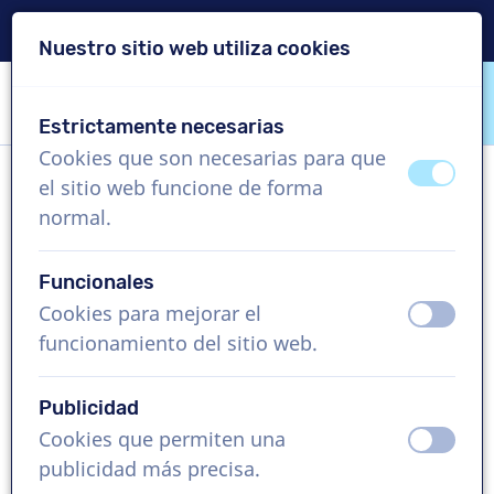
Entrega en 24 horas
Nuestro sitio web utiliza cookies
Saltar contenido
Saltar selección de idioma
Estrictamente necesarias
VoiceProductions
Cookies que son necesarias para que
apagad
ence
el sitio web funcione de forma
Annie
normal.
Mujer, Reino Unido
Funcionales
Precio a consultar
Cookies para mejorar el
apagad
ence
funcionamiento del sitio web.
Vídeo corporativo , 1 - 250 palabras
Crear proyecto
Publicidad
Cookies que permiten una
apagad
ence
Solicita una demo gratis
publicidad más precisa.