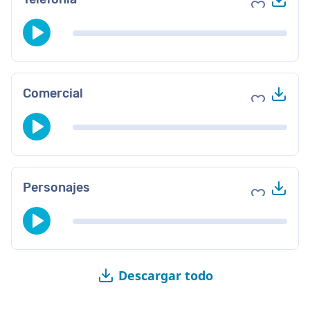
Agregar a 
Des
Comercial
Agregar a 
Des
Personajes
Agregar a 
Descargar todo