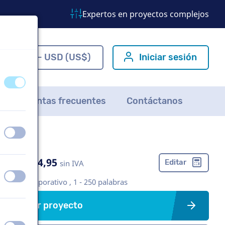
Expertos en proyectos complejos
ES - USD (US$)
Iniciar sesión
apagado
encendido
Preguntas frecuentes
Contáctanos
apagado
encendido
US$ 274,95
Editar
sin IVA
apagado
encendido
Vídeo corporativo , 1 - 250 palabras
Crear proyecto