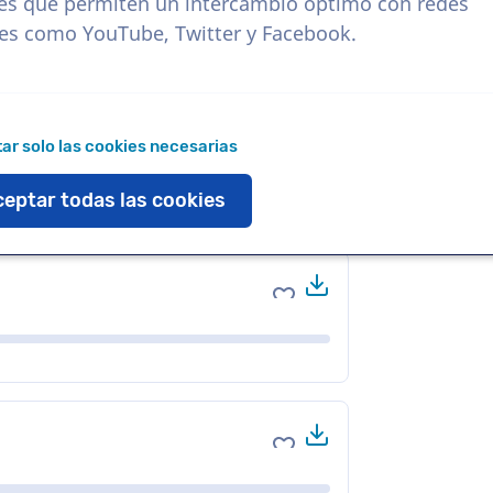
es que permiten un intercambio óptimo con redes
les como YouTube, Twitter y Facebook.
Descargar
Agregar a favoritos
ar solo las cookies necesarias
eptar todas las cookies
Descargar
Agregar a favoritos
Descargar
Agregar a favoritos