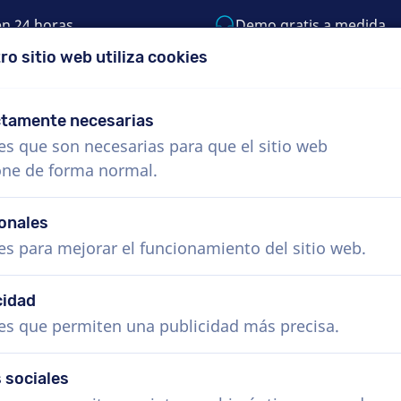
en 24 horas
Demo gratis a medida
ro sitio web utiliza cookies
 999-9119
support@voiceproductions.com
ctamente necesarias
es que son necesarias para que el sitio web
Menú
one de forma normal.
s
¿Cómo funciona?
Servicios
Noticias
onales
es para mejorar el funcionamiento del sitio web.
cidad
es que permiten una publicidad más precisa.
 sociales