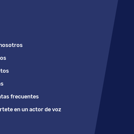
nosotros
ios
tos
as
tas frecuentes
tete en un actor de voz