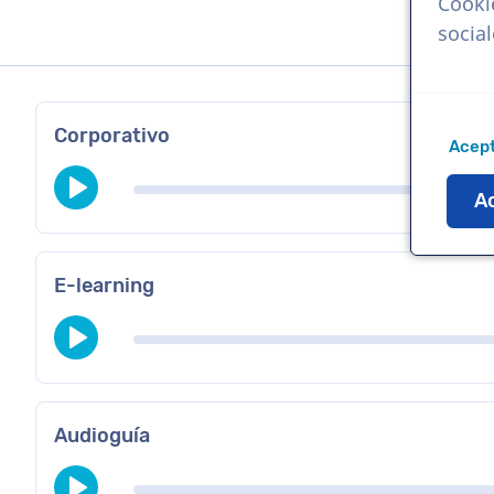
Cooki
socia
Corporativo
Acept
Ac
E-learning
Audioguía