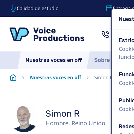
Calidad de estudio
Entrega 
Nuest
Saltar contenido
Saltar selección de idioma
VoiceProductions
1 (855)
Estri
Cooki
funci
Nuestras voces en off
Sobre nosotro
Funci
Página de inicio
Nuestras voces en off
Simon R
Cooki
Publi
Cooki
Simon R
Hombre, Reino Unido
Redes