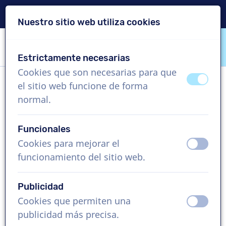
Entrega en 24 horas
Nuestro sitio web utiliza cookies
Saltar contenido
Saltar selección de idioma
Estrictamente necesarias
VoiceProductions
Cookies que son necesarias para que
apagad
ence
el sitio web funcione de forma
Henrik
normal.
Hombre, Dinamarca
Funcionales
Precio a consultar
Cookies para mejorar el
apagad
ence
funcionamiento del sitio web.
Vídeo corporativo , 1 - 250 palabras
Crear proyecto
Publicidad
Cookies que permiten una
apagad
ence
Solicita una demo gratis
publicidad más precisa.