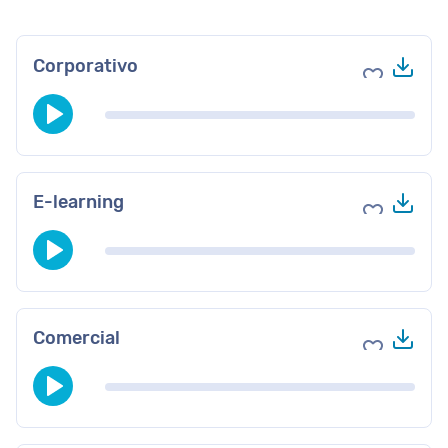
Des
Corporativo
Agregar a 
Des
E-learning
Agregar a 
Des
Comercial
Agregar a 