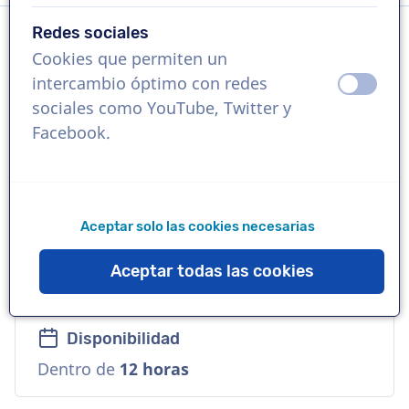
Redes sociales
Cookies que permiten un
Idioma
intercambio óptimo con redes
apagad
ence
Inglés (Internacional)
sociales como YouTube, Twitter y
Facebook.
Referencias
Coca Cola, YouTube, Disney
Aceptar solo las cookies necesarias
Voz
Comercial, Natural, Versátil, Cálida,
Aceptar todas las cookies
Empresarial
Disponibilidad
Dentro de
12 horas