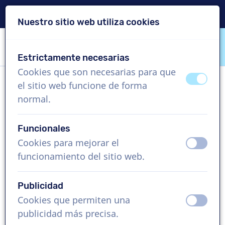
Entrega en 24 horas
Nuestro sitio web utiliza cookies
Saltar contenido
Saltar selección de idioma
Estrictamente necesarias
VoiceProductions
Cookies que son necesarias para que
apagad
ence
el sitio web funcione de forma
Edoardo
normal.
Hombre, Italia
Funcionales
US$ 304,95
sin IVA
Cookies para mejorar el
apagad
ence
funcionamiento del sitio web.
Vídeo corporativo , 1 - 250 palabras
Crear proyecto
Publicidad
Cookies que permiten una
apagad
ence
Solicita una demo gratis
publicidad más precisa.