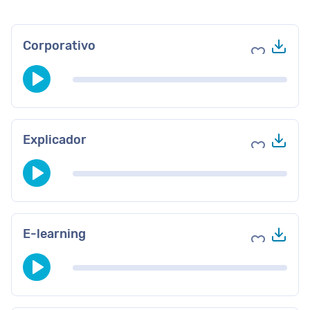
Des
Corporativo
Agregar a 
Des
Explicador
Agregar a 
Des
E-learning
Agregar a 