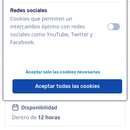
Redes sociales
Cookies que permiten un
Idioma
intercambio óptimo con redes
apagad
ence
Italiano
sociales como YouTube, Twitter y
Facebook.
Referencias
Abarth, Wallapop, Radio Italia
Aceptar solo las cookies necesarias
Voz
Comercial, Joven, Natural, Travieso,
Aceptar todas las cookies
Versátil
Disponibilidad
Dentro de
12 horas