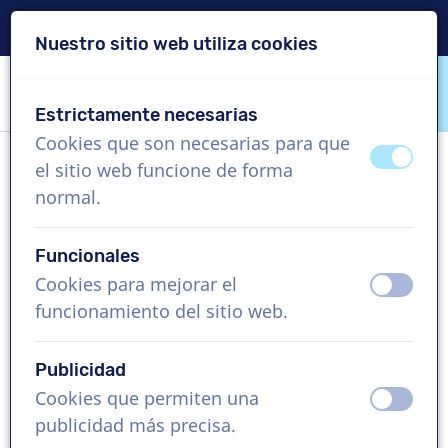
Entrega en 24 horas
Nuestro sitio web utiliza cookies
Saltar contenido
Saltar selección de idioma
Estrictamente necesarias
VoiceProductions
Cookies que son necesarias para que
apagad
ence
el sitio web funcione de forma
Bianca
normal.
Mujer, Brasil
Funcionales
US$ 369,95
sin IVA
Cookies para mejorar el
apagad
ence
funcionamiento del sitio web.
Vídeo corporativo , 1 - 250 palabras
Crear proyecto
Publicidad
Cookies que permiten una
apagad
ence
Solicita una demo gratis
publicidad más precisa.