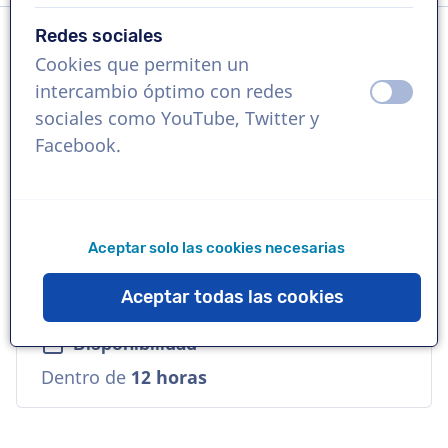
Redes sociales
Cookies que permiten un
Idioma
intercambio óptimo con redes
apagad
ence
Portugués (Brasil)
sociales como YouTube, Twitter y
Facebook.
Referencias
Volvo Car, Fly Emirates, Mellita
Aceptar solo las cookies necesarias
Voz
Cálida, Suave, Empresarial
Aceptar todas las cookies
Disponibilidad
Dentro de
12 horas