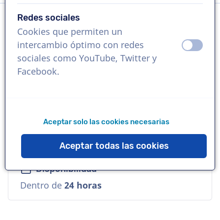
Redes sociales
Cookies que permiten un
Idioma
intercambio óptimo con redes
apagad
ence
Sueco
sociales como YouTube, Twitter y
Facebook.
Referencias
Netflix, Bad Wolf, Simon & Schuster
Aceptar solo las cookies necesarias
Voz
Accesible, Versátil, Cálida
Aceptar todas las cookies
Disponibilidad
Dentro de
24 horas