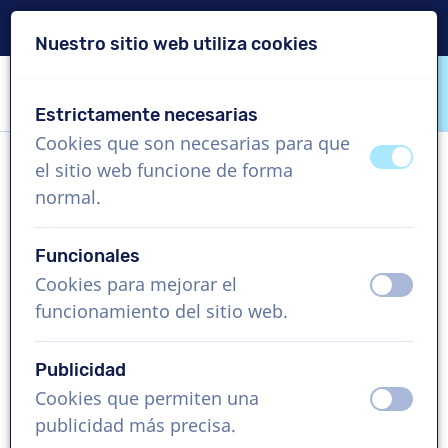
Entrega en 24 horas
Nuestro sitio web utiliza cookies
Saltar contenido
Saltar selección de idioma
Estrictamente necesarias
VoiceProductions
Cookies que son necesarias para que
apagad
ence
el sitio web funcione de forma
Caspar
normal.
Hombre, Luxemburgo
Funcionales
US$ 304,95
sin IVA
Cookies para mejorar el
apagad
ence
funcionamiento del sitio web.
Vídeo corporativo , 1 - 250 palabras
Crear proyecto
Publicidad
Cookies que permiten una
apagad
ence
Solicita una demo gratis
publicidad más precisa.