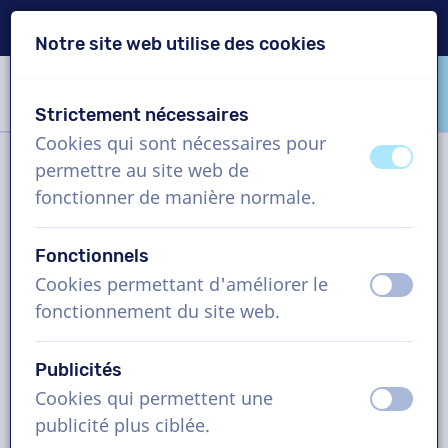
Livraison en 24h
Notre site web utilise des cookies
Passer le contenu
Passer le choix de langue
Strictement nécessaires
VoiceProductions
Cookies qui sont nécessaires pour
éteint
activ
permettre au site web de
Filtre
fonctionner de manière normale.
Fonctionnels
Projet
Cookies permettant d'améliorer le
éteint
activ
fonctionnement du site web.
Comment cela fonctionne ?
Publicités
Cookies qui permettent une
Comédiens voix off en Anglais
éteint
activ
publicité plus ciblée.
(Australie), vidéo d'entreprise,