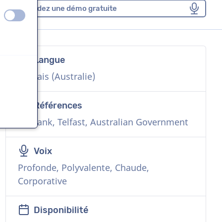
Demandez une démo gratuite
éteint
activé
Langue
Anglais (Australie)
Références
Citibank, Telfast, Australian Government
Voix
Profonde, Polyvalente, Chaude,
Corporative
Disponibilité