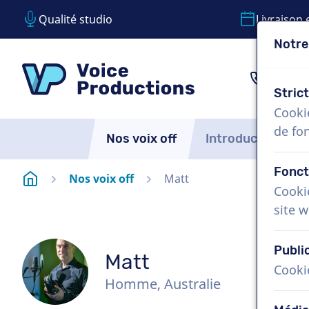
Qualité studio
Livraison 
Notre
Passer le contenu
Passer le choix de langue
VoiceProductions
1 (85
Stric
Cooki
de fo
Nos voix off
Introduction
Fonct
Page d'accueil
Nos voix off
Matt
Cooki
site w
Publi
Matt
Cooki
Homme, Australie