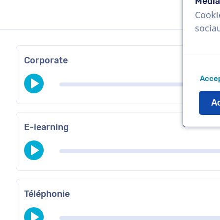
Média
Cooki
socia
Corporate
Accep
Ac
E-learning
Téléphonie