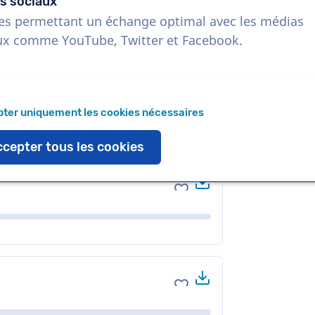
s sociaux
es permettant un échange optimal avec les médias
ux comme YouTube, Twitter et Facebook.
Télécharger
Ajouter aux favoris
ter uniquement les cookies nécessaires
cepter tous les cookies
Télécharger
Ajouter aux favoris
Télécharger
Ajouter aux favoris