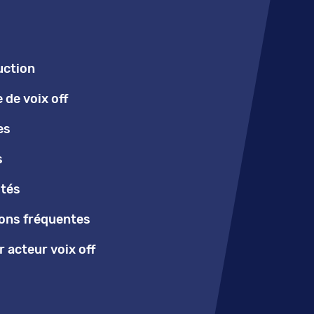
uction
de voix off
es
s
ités
ons fréquentes
 acteur voix off