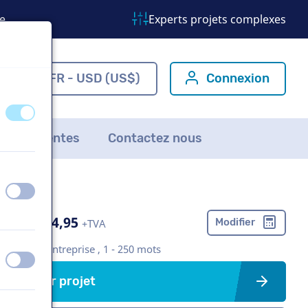
e
Experts projets complexes
om
FR - USD (US$)
Connexion
éteint
activé
ns fréquentes
Contactez nous
éteint
activé
US$ 304,95
Modifier
+TVA
Vidéo d'entreprise , 1 - 250 mots
éteint
activé
Créer projet