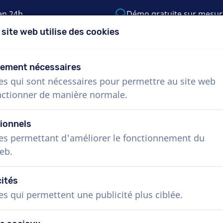
en 24h
Démo gratuite sur mesur
 site web utilise des cookies
5) 999-9119
support@voiceproductions.c
tement nécessaires
es qui sont nécessaires pour permettre au site web
Menu
nctionner de manière normale.
Procédure
Services
Nouvelles
Questio
ionnels
es permettant d'améliorer le fonctionnement du
eb.
cités
es qui permettent une publicité plus ciblée.