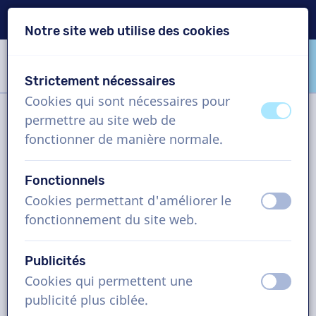
Livraison en 24h
Notre site web utilise des cookies
Passer le contenu
Passer le choix de langue
Strictement nécessaires
VoiceProductions
Cookies qui sont nécessaires pour
éteint
activ
permettre au site web de
Filtre
fonctionner de manière normale.
Fonctionnels
Projet
Cookies permettant d'améliorer le
éteint
activ
fonctionnement du site web.
Comment cela fonctionne ?
Publicités
Cookies qui permettent une
Comédiens voix off en Japonais,
éteint
activ
publicité plus ciblée.
messages téléphoniques IVR,