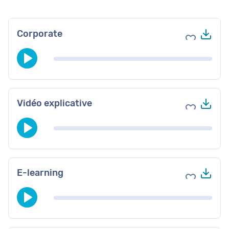
Tél
Corporate
Ajouter au
Tél
Vidéo explicative
Ajouter au
Tél
E-learning
Ajouter au