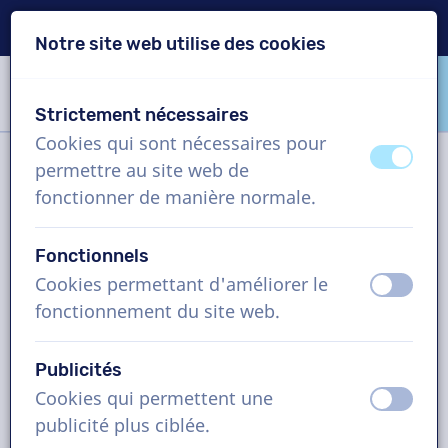
Livraison en 24h
Notre site web utilise des cookies
Passer le contenu
Passer le choix de langue
Strictement nécessaires
VoiceProductions
Cookies qui sont nécessaires pour
éteint
activ
permettre au site web de
Filtre
fonctionner de manière normale.
Fonctionnels
Cookies permettant d'améliorer le
éteint
activ
fonctionnement du site web.
Langue
Publicités
Cookies qui permettent une
éteint
activ
publicité plus ciblée.
Sexe