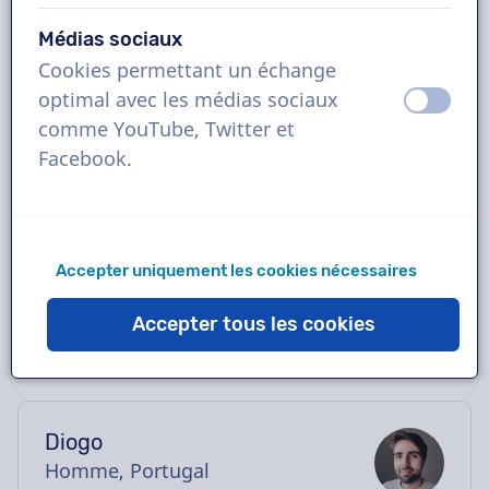
Réservez la voix off portugaise idéale en
Médias sociaux
quelques clics ou demandez une démo
Cookies permettant un échange
gratuite. La plupart des voix off livrent en
optimal avec les médias sociaux
éteint
activ
moins de 24 heures. Une fois votre
comme YouTube, Twitter et
commande passée, vous serez en contact
Facebook.
direct avec le comédien via notre chatbox.
Besoin d'aide pour le casting ? Envoyez-nous
un e-mail, nous vous aiderons avec plaisir.
Accepter uniquement les cookies nécessaires
Accepter tous les cookies
Diogo
Homme, Portugal