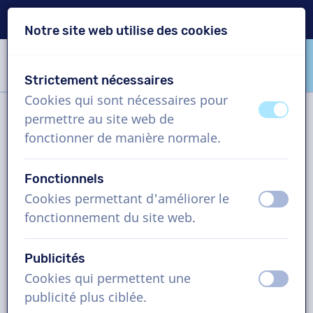
Livraison en 24h
Notre site web utilise des cookies
Passer le contenu
Passer le choix de langue
Strictement nécessaires
VoiceProductions
Cookies qui sont nécessaires pour
éteint
activ
permettre au site web de
Filtre
fonctionner de manière normale.
Fonctionnels
Projet
Cookies permettant d'améliorer le
éteint
activ
fonctionnement du site web.
Comment cela fonctionne ?
Publicités
Cookies qui permettent une
Comédiens voix off en Portugais,
éteint
activ
publicité plus ciblée.
autres, homme et femme