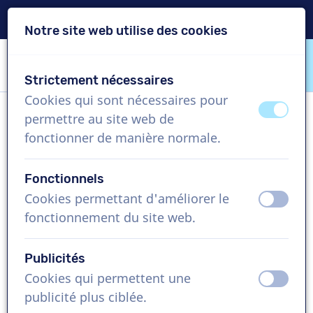
Livraison en 24h
Notre site web utilise des cookies
Passer le contenu
Passer le choix de langue
Strictement nécessaires
VoiceProductions
Cookies qui sont nécessaires pour
éteint
activ
permettre au site web de
Diogo
fonctionner de manière normale.
Homme, Portugal
Fonctionnels
US$ 304,95
+TVA
Cookies permettant d'améliorer le
éteint
activ
fonctionnement du site web.
Vidéo d'entreprise , 1 - 250 mots
Créer projet
Publicités
Cookies qui permettent une
éteint
activ
Demandez une démo gratuite
publicité plus ciblée.