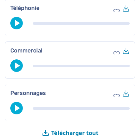
Tél
Téléphonie
Ajouter au
Tél
Commercial
Ajouter au
Tél
Personnages
Ajouter au
Télécharger tout