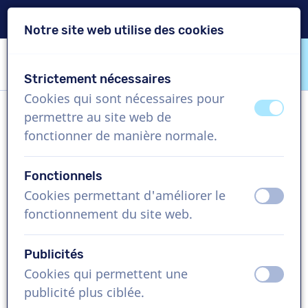
Livraison en 24h
Notre site web utilise des cookies
Passer le contenu
Passer le choix de langue
Strictement nécessaires
VoiceProductions
Cookies qui sont nécessaires pour
éteint
activ
permettre au site web de
Alexia
fonctionner de manière normale.
Femme, Royaume-Uni
Fonctionnels
US$ 304,95
+TVA
Cookies permettant d'améliorer le
éteint
activ
fonctionnement du site web.
Vidéo d'entreprise , 1 - 250 mots
Créer projet
Publicités
Cookies qui permettent une
éteint
activ
Demandez une démo gratuite
publicité plus ciblée.