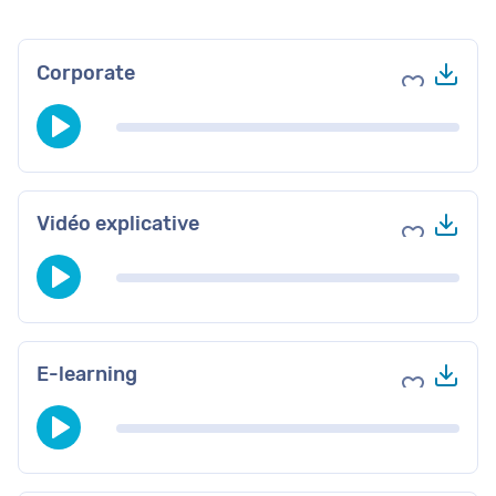
Tél
Corporate
Ajouter au
Tél
Vidéo explicative
Ajouter au
Tél
E-learning
Ajouter au