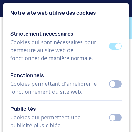
Livraison en 24h
Notre site web utilise des cookies
Passer le contenu
Passer le choix de langue
Strictement nécessaires
VoiceProductions
Cookies qui sont nécessaires pour
éteint
activ
permettre au site web de
Katie A
fonctionner de manière normale.
Femme, Royaume-Uni
Fonctionnels
US$ 369,95
+TVA
Cookies permettant d'améliorer le
éteint
activ
fonctionnement du site web.
Vidéo d'entreprise , 1 - 250 mots
Créer projet
Publicités
Cookies qui permettent une
éteint
activ
Demandez une démo gratuite
publicité plus ciblée.