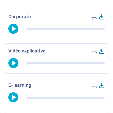
Tél
Corporate
Ajouter au
Tél
Vidéo explicative
Ajouter au
Tél
E-learning
Ajouter au