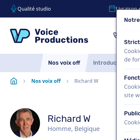
Qualité studio
Livraison 
Notre
Passer le contenu
Passer le choix de langue
VoiceProductions
1 (85
Stric
Cooki
de fo
Nos voix off
Introduction
Fonct
Page d'accueil
Nos voix off
Richard W
Cooki
site w
Publi
Richard W
Cooki
Homme, Belgique