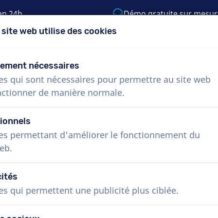
en 24h
Démo gratuite sur mesur
 site web utilise des cookies
5) 999-9119
support@voiceproductions.c
tement nécessaires
es qui sont nécessaires pour permettre au site web
Menu
nctionner de manière normale.
Procédure
Services
Nouvelles
Questio
ionnels
es permettant d'améliorer le fonctionnement du
eb.
cités
es qui permettent une publicité plus ciblée.