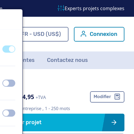
e
Experts projets complexes
om
FR - USD (US$)
Connexion
éteint
activé
ns fréquentes
Contactez nous
éteint
activé
US$ 304,95
Modifier
+TVA
Vidéo d'entreprise , 1 - 250 mots
éteint
activé
Créer projet