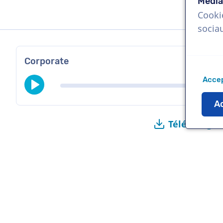
Média
Cooki
socia
Corporate
Accep
Ac
Télécharger