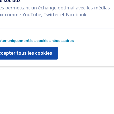
s sociaux
es permettant un échange optimal avec les médias
ux comme YouTube, Twitter et Facebook.
Télécharger
Ajouter aux favoris
ter uniquement les cookies nécessaires
cepter tous les cookies
 tout