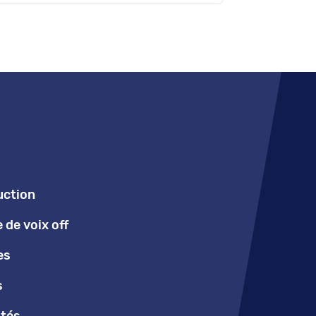
uction
de voix off
es
s