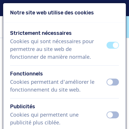
Livraison en 24h
Notre site web utilise des cookies
Passer le contenu
Passer le choix de langue
Strictement nécessaires
VoiceProductions
Cookies qui sont nécessaires pour
éteint
activ
permettre au site web de
Sara W
fonctionner de manière normale.
Femme, France
Fonctionnels
US$ 369,95
+TVA
Cookies permettant d'améliorer le
éteint
activ
fonctionnement du site web.
Vidéo d'entreprise , 1 - 250 mots
Créer projet
Publicités
Cookies qui permettent une
éteint
activ
Demandez une démo gratuite
publicité plus ciblée.