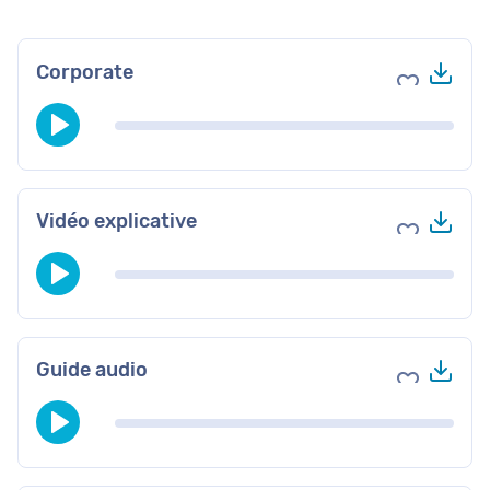
Tél
Corporate
Ajouter au
Tél
Vidéo explicative
Ajouter au
Tél
Guide audio
Ajouter au