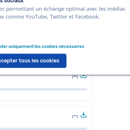
s sociaux
es permettant un échange optimal avec les médias
ux comme YouTube, Twitter et Facebook.
Télécharger
Ajouter aux favoris
ter uniquement les cookies nécessaires
cepter tous les cookies
Télécharger
Ajouter aux favoris
Télécharger
Ajouter aux favoris