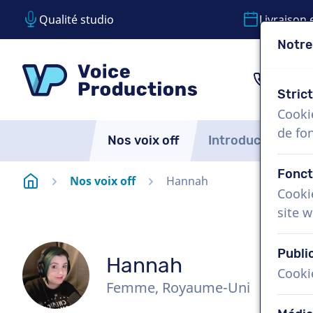
Qualité studio
Livraison 
Notre
Passer le contenu
Passer le choix de langue
VoiceProductions
1 (85
Stric
Cooki
de fo
Nos voix off
Introduction
Fonct
Page d'accueil
Nos voix off
Hannah
Cooki
site w
Publi
Hannah
Cooki
Femme, Royaume-Uni