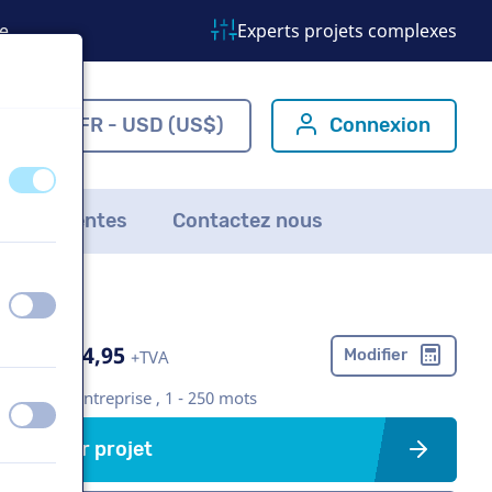
e
Experts projets complexes
om
FR - USD (US$)
Connexion
éteint
activé
ns fréquentes
Contactez nous
éteint
activé
US$ 304,95
Modifier
+TVA
Vidéo d'entreprise , 1 - 250 mots
éteint
activé
Créer projet