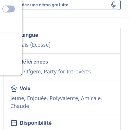
Demandez une démo gratuite
éteint
activé
Langue
Anglais (Ecosse)
Références
NHS, Ofgem, Party for Introverts
Voix
Jeune, Enjouée, Polyvalente, Amicale,
Chaude
Disponibilité