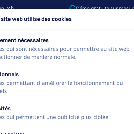
en 24h
Démo gratuite sur mesur
 site web utilise des cookies
5) 999-9119
support@voiceproductions.c
tement nécessaires
es qui sont nécessaires pour permettre au site web
Menu
nctionner de manière normale.
Procédure
Services
Nouvelles
Questio
ionnels
es permettant d'améliorer le fonctionnement du
eb.
cités
es qui permettent une publicité plus ciblée.