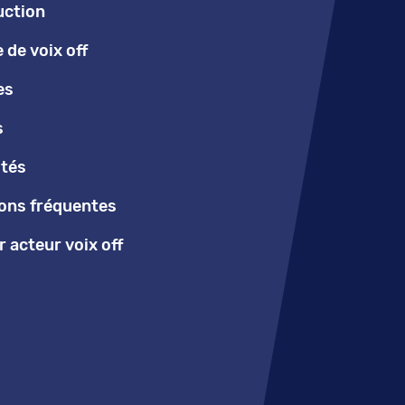
uction
de voix off
es
s
ités
ons fréquentes
 acteur voix off