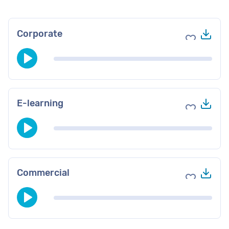
Tél
Corporate
Ajouter au
Tél
E-learning
Ajouter au
Tél
Commercial
Ajouter au