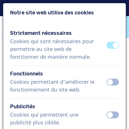
Livraison en 24h
Notre site web utilise des cookies
Passer le contenu
Passer le choix de langue
Strictement nécessaires
VoiceProductions
Cookies qui sont nécessaires pour
éteint
activ
permettre au site web de
Ilham
fonctionner de manière normale.
Femme, Algérie
Fonctionnels
US$ 304,95
+TVA
Cookies permettant d'améliorer le
éteint
activ
fonctionnement du site web.
Vidéo d'entreprise , 1 - 250 mots
Créer projet
Publicités
Cookies qui permettent une
éteint
activ
Demandez une démo gratuite
publicité plus ciblée.