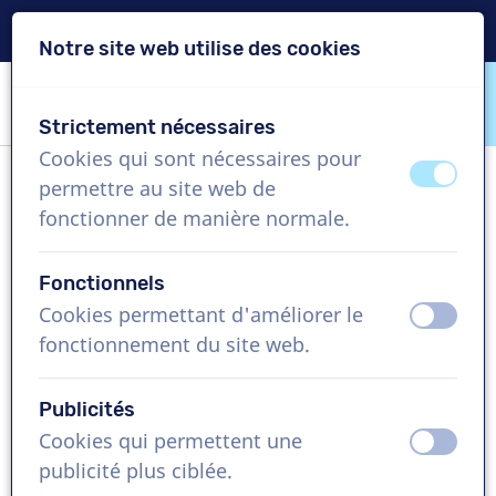
Livraison en 24h
Notre site web utilise des cookies
Passer le contenu
Passer le choix de langue
Strictement nécessaires
VoiceProductions
Cookies qui sont nécessaires pour
éteint
activ
permettre au site web de
Cyrille
fonctionner de manière normale.
Homme, France
Fonctionnels
US$ 304,95
+TVA
Cookies permettant d'améliorer le
éteint
activ
fonctionnement du site web.
Vidéo d'entreprise , 1 - 250 mots
Créer projet
Publicités
Cookies qui permettent une
éteint
activ
Demandez une démo gratuite
publicité plus ciblée.