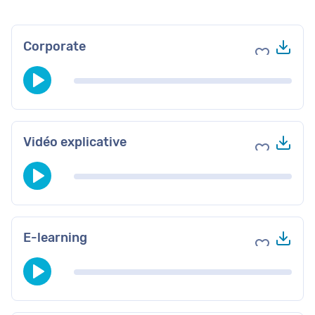
Tél
Corporate
Ajouter au
Tél
Vidéo explicative
Ajouter au
Tél
E-learning
Ajouter au