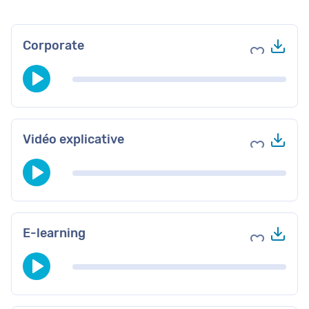
Tél
Corporate
Ajouter au
Tél
Vidéo explicative
Ajouter au
Tél
E-learning
Ajouter au