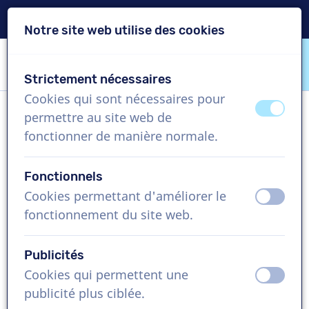
Livraison en 24h
Notre site web utilise des cookies
Passer le contenu
Passer le choix de langue
Strictement nécessaires
VoiceProductions
Cookies qui sont nécessaires pour
éteint
activ
permettre au site web de
Gaëlle S
fonctionner de manière normale.
Femme, France
Fonctionnels
US$ 369,95
+TVA
Cookies permettant d'améliorer le
éteint
activ
fonctionnement du site web.
Vidéo d'entreprise , 1 - 250 mots
Créer projet
Publicités
Cookies qui permettent une
éteint
activ
Demandez une démo gratuite
publicité plus ciblée.