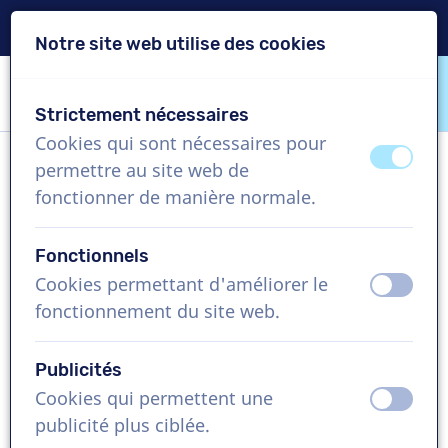
Livraison en 24h
Notre site web utilise des cookies
Passer le contenu
Passer le choix de langue
Strictement nécessaires
VoiceProductions
Cookies qui sont nécessaires pour
éteint
activ
permettre au site web de
Marina
fonctionner de manière normale.
Femme, France
Fonctionnels
US$ 274,95
+TVA
Cookies permettant d'améliorer le
éteint
activ
fonctionnement du site web.
Vidéo d'entreprise , 1 - 250 mots
Créer projet
Publicités
Cookies qui permettent une
éteint
activ
Demandez une démo gratuite
publicité plus ciblée.