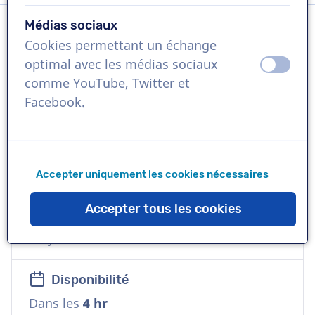
Médias sociaux
Cookies permettant un échange
Langue
optimal avec les médias sociaux
éteint
activ
Français
comme YouTube, Twitter et
Facebook.
Références
Mercure, Ravensburger, Bandaï, NRJ,
Sylvanian
Accepter uniquement les cookies nécessaires
Voix
Accepter tous les cookies
Jeune, Enjouée, Commerciale, Naturelle,
Polyvalente
Disponibilité
Dans les
4 hr