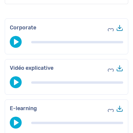
Tél
Corporate
Ajouter au
Tél
Vidéo explicative
Ajouter au
Tél
E-learning
Ajouter au