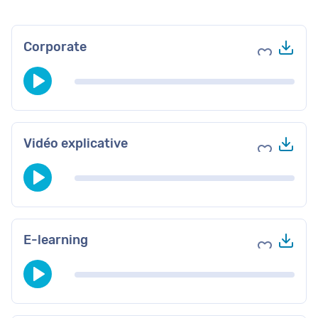
Tél
Corporate
Ajouter au
Tél
Vidéo explicative
Ajouter au
Tél
E-learning
Ajouter au