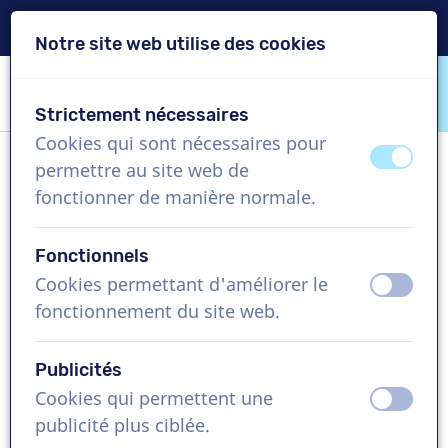
Livraison en 24h
Notre site web utilise des cookies
Passer le contenu
Passer le choix de langue
Strictement nécessaires
VoiceProductions
Cookies qui sont nécessaires pour
éteint
activ
permettre au site web de
Apostolos
fonctionner de manière normale.
Homme, Grèce
Fonctionnels
US$ 304,95
+TVA
Cookies permettant d'améliorer le
éteint
activ
fonctionnement du site web.
Vidéo d'entreprise , 1 - 250 mots
Créer projet
Publicités
Cookies qui permettent une
éteint
activ
Demandez une démo gratuite
publicité plus ciblée.