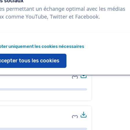
s sociaux
es permettant un échange optimal avec les médias
ux comme YouTube, Twitter et Facebook.
Télécharger
Ajouter aux favoris
ter uniquement les cookies nécessaires
cepter tous les cookies
Télécharger
Ajouter aux favoris
Télécharger
Ajouter aux favoris