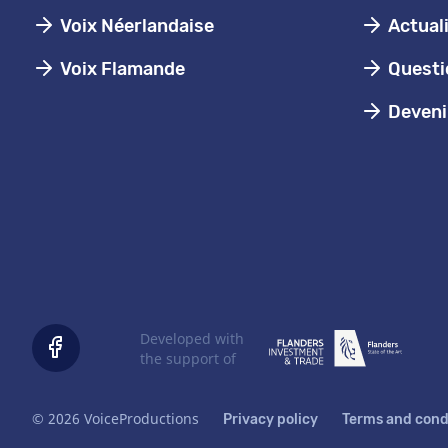
Voix Néerlandaise
Actual
Voix Flamande
Questi
Devenir
Developed with
the support of
© 2026 VoiceProductions
Privacy policy
Terms and cond