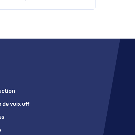
uction
de voix off
es
s