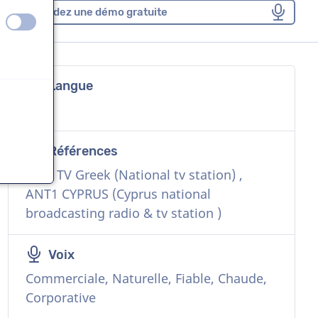
Demandez une démo gratuite
éteint
activé
Langue
Grec
Références
MAK TV Greek (National tv station) ,
ANT1 CYPRUS (Cyprus national
broadcasting radio & tv station )
Voix
Commerciale, Naturelle, Fiable, Chaude,
Corporative