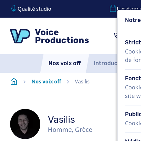
Qualité studio
Livraison 
Notre
Passer le contenu
Passer le choix de langue
VoiceProductions
1 (85
Stric
Cooki
de fo
Nos voix off
Introduction
Fonct
Page d'accueil
Nos voix off
Vasilis
Cooki
site w
Publi
Vasilis
Cooki
Homme, Grèce