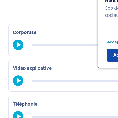
Média
Cooki
socia
Corporate
Accep
Ac
Vidéo explicative
Téléphonie