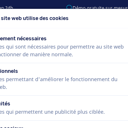
en 24h
Démo gratuite sur mesur
 site web utilise des cookies
5) 999-9119
support@voiceproductions.c
tement nécessaires
es qui sont nécessaires pour permettre au site web
Menu
nctionner de manière normale.
Procédure
Services
Nouvelles
Questio
ionnels
es permettant d'améliorer le fonctionnement du
eb.
cités
es qui permettent une publicité plus ciblée.