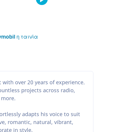
ymobil η ταινία
st with over 20 years of experience.
ountless projects across radio,
d more.
ortlessly adapts his voice to suit
, romantic, natural, vibrant,
rate in style.