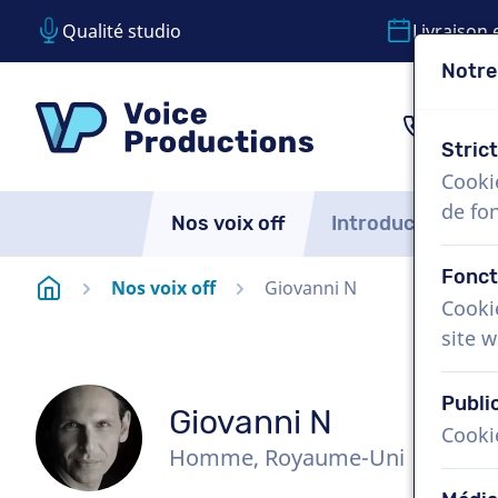
Qualité studio
Livraison 
Notre
Passer le contenu
Passer le choix de langue
VoiceProductions
1 (85
Stric
Cooki
de fo
Nos voix off
Introduction
Fonct
Page d'accueil
Nos voix off
Giovanni N
Cooki
site w
Publi
Giovanni N
Cooki
Homme, Royaume-Uni