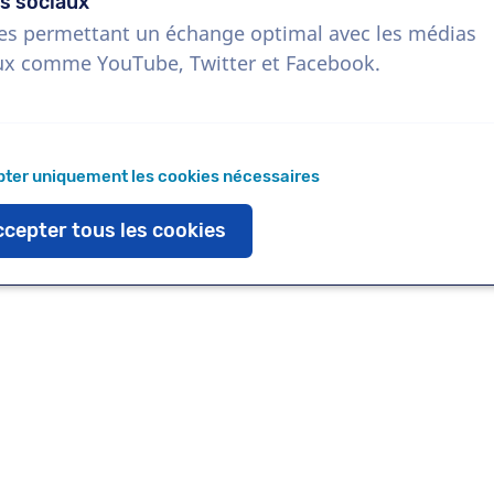
s sociaux
es permettant un échange optimal avec les médias
ux comme YouTube, Twitter et Facebook.
Télécharger
Ajouter aux favoris
ter uniquement les cookies nécessaires
cepter tous les cookies
 tout