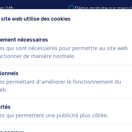
en 24h
Démo gratuite sur mesur
 site web utilise des cookies
5) 999-9119
support@voiceproductions.c
tement nécessaires
es qui sont nécessaires pour permettre au site web
Menu
nctionner de manière normale.
Procédure
Services
Nouvelles
Questio
ionnels
es permettant d'améliorer le fonctionnement du
eb.
cités
es qui permettent une publicité plus ciblée.