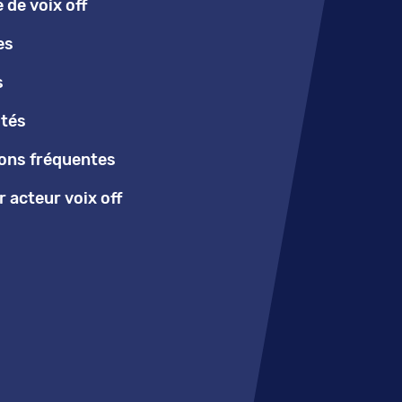
de voix off
es
s
ités
ons fréquentes
 acteur voix off