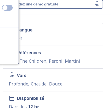
Demandez une démo gratuite
éteint
activé
Langue
Italien
Références
Save The Children, Peroni, Martini
Voix
Profonde, Chaude, Douce
Disponibilité
Dans les
12 hr