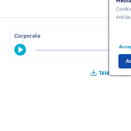
Média
Cooki
socia
Corporate
Accep
Ac
Télécharger