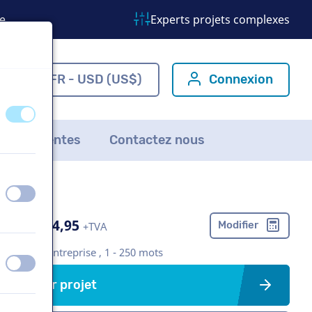
e
Experts projets complexes
om
FR - USD (US$)
Connexion
éteint
activé
ns fréquentes
Contactez nous
éteint
activé
US$ 304,95
Modifier
+TVA
Vidéo d'entreprise , 1 - 250 mots
éteint
activé
Créer projet