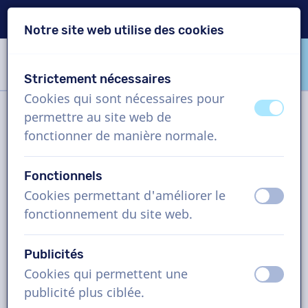
Livraison en 24h
Notre site web utilise des cookies
Passer le contenu
Passer le choix de langue
Strictement nécessaires
VoiceProductions
Cookies qui sont nécessaires pour
éteint
activ
permettre au site web de
Filtre
fonctionner de manière normale.
Fonctionnels
Projet
Cookies permettant d'améliorer le
éteint
activ
fonctionnement du site web.
Comment cela fonctionne ?
Publicités
Cookies qui permettent une
Comédiens voix off en Arabe,
éteint
activ
publicité plus ciblée.
eLearning, homme et femme