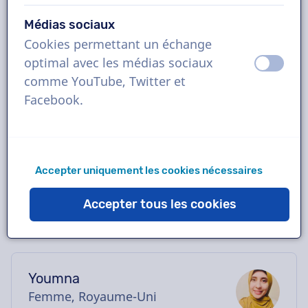
Réservez la voix off arabe idéale en quelques
Médias sociaux
clics ou demandez une démo gratuite. La
Cookies permettant un échange
plupart des voix off livrent en moins de 24
optimal avec les médias sociaux
éteint
activ
heures. Une fois votre commande passée,
comme YouTube, Twitter et
vous serez en contact direct met le
Facebook.
comédien via notre chatbox. Besoin d'aide
pour le casting ? Envoyez-nous un e-mail,
nous vous aiderons avec plaisir.
Accepter uniquement les cookies nécessaires
Accepter tous les cookies
Youmna
Femme, Royaume-Uni