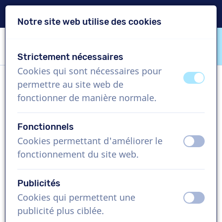
Livraison en 24h
Notre site web utilise des cookies
Passer le contenu
Passer le choix de langue
Strictement nécessaires
VoiceProductions
Cookies qui sont nécessaires pour
éteint
activ
permettre au site web de
Suzie
fonctionner de manière normale.
Femme, Royaume-Uni
Fonctionnels
US$ 369,95
+TVA
Cookies permettant d'améliorer le
éteint
activ
fonctionnement du site web.
Vidéo d'entreprise , 1 - 250 mots
Créer projet
Publicités
Cookies qui permettent une
éteint
activ
Demandez une démo gratuite
publicité plus ciblée.